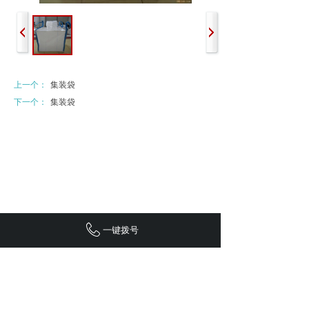
上一个：
集装袋
下一个：
集装袋
一键拨号
网站首页
关于我们
新闻中心
产品中心